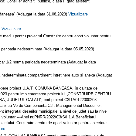
 Consilier achiziții publice, clasa I, grad asistent
 Baneasa” (Adaugat la data 31.08.2023)
Vizualizare
)
Vizualizare
e mediu pentru proiectul Construire centru aport voluntar pentru
a perioada nedeterminata (Adaugat la data 05.05.2023)
ficar 1/2 norma perioada nedeterminata (Adaugat la data
a nedeterminata compartiment intretinere auto si anexa (Adaugat
cepere proiect U.A.T. COMUNA BĂNEASA, în calitate de
02.2023 pentru implementarea proiectului „CONSTRUIRE CENTRU
UDETUL GALATI”, cod proiect C3I1A0122000208.
1.Tranzitia Verde Componenta C3 : Managementul Deseurilor,
 integratal deserilor municipale la nivel de judet sau la nivel
rt voluntar »–Apel nr.PNRR/2022/C3/S/I.1.A Beneficiarul
ctului: Construire centru de aport voluntar pentru colectare
are
 U.A.T. COMUNA BANEASA anunta semnarea contractului de