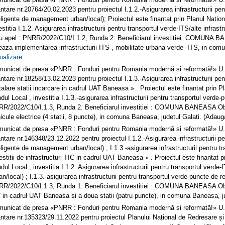
antare nr.20764/20.02.2023 pentru proiectul I.1.2.-Asigurarea infrastructurii pen
eligente de management urban/local); Proiectul este finantat prin Planul Nati
estitia I.1.2. Asigurarea infrastructurii pentru transportul verde-ITS/alte infra
lu apel : PNRR/2022/C10/I.1.2, Runda 2. Beneficiarul investitiei: COMUNA BAN
eaza implementarea infrastructurii ITS , mobilitate urbana verde -ITS, in com
ualizare
unicat de presa «PNRR : Fonduri pentru Romania modernă si reformată!»
antare nr.18258/13.02.2023 pentru proiectul I.1.3.-Asigurarea infrastructurii pe
talare statii incarcare in cadrul UAT Baneasa » . Proiectul este finantat prin
dul Local , investitia I.1.3.-asigurarea infrastructurii pentru transportul verde-
R/2022/C10/I.1.3, Runda 2. Beneficiarul investitiei : COMUNA BANEASA Obiecti
icule electrice (4 statii, 8 puncte), in comuna Baneasa, judetul Galati. (Adau
unicat de presa «PNRR : Fonduri pentru Romania modernă si reformată!»
antare nr.146348/23.12.2022 pentru proiectul I.1.2.-Asigurarea infrastructurii pe
eligente de management urban/local) ; I.1.3.-asigurarea infrastructurii pentru t
estitii de infrastructuri TIC in cadrul UAT Baneasa » . Proiectul este finantat
dul Local , investitia I.1.2. Asigurarea infrastructurii pentru transportul verd
an/local) ; I.1.3.-asigurarea infrastructurii pentru transportul verde-puncte de
R/2022/C10/I.1.3, Runda 1. Beneficiarul investitiei : COMUNA BANEASA Obiectiv
 in cadrul UAT Baneasa si a doua statii (patru puncte), in comuna Baneasa, j
unicat de presa «PNRR : Fonduri pentru Romania modernă si reformată!»
antare nr.135323/29.11.2022 pentru proiectul Planului Național de Redresare 