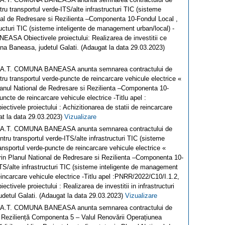
tru transportul verde-ITS/alte infrastructuri TIC (sisteme
onal de Redresare si Rezilienta –Componenta 10-Fondul Local ,
structuri TIC (sisteme inteligente de management urban/local) -
EASA Obiectivele proiectului: Realizarea de investitii ce
una Baneasa, judetul Galati. (Adaugat la data 29.03.2023)
 U.A.T. COMUNA BANEASA anunta semnarea contractului de
ntru transportul verde-puncte de reincarcare vehicule electrice «
 Planul National de Redresare si Rezilienta –Componenta 10-
puncte de reincarcare vehicule electrice -Titlu apel :
vele proiectului : Achizitionarea de statii de reincarcare
gat la data 29.03.2023)
Vizualizare
 U.A.T. COMUNA BANEASA anunta semnarea contractului de
ntru transportul verde-ITS/alte infrastructuri TIC (sisteme
ransportul verde-puncte de reincarcare vehicule electrice «
 prin Planul National de Redresare si Rezilienta –Componenta 10-
e-ITS/alte infrastructuri TIC (sisteme inteligente de management
 reincarcare vehicule electrice -Titlu apel :PNRR/2022/C10/I.1.2,
ele proiectului : Realizarea de investitii in infrastructuri
udetul Galati. (Adaugat la data 29.03.2023)
Vizualizare
 U.A.T. COMUNA BANEASA anunta semnarea contractului de
și Reziliență Componenta 5 – Valul Renovării Operațiunea