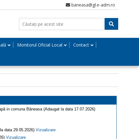
baneasa@gl.e-adm.ro
nală
Monitorul Oficial Local
Contact
u apă in comuna Băneasa (Adaugat la data 17.07.2026)
 la data 29.05.2026)
Vizualizare
026)
Vizualizare