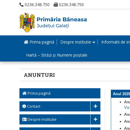
0236.348.750
0236.348.750
Prima pagină
Despre institutie
Informatii de in
Hartă – Străzi și Numere poștale
ANUNTURI
Prima pagină
Anul 202
Anu
Contact
Viz
Anu
Despre institutie
Anu
Anu