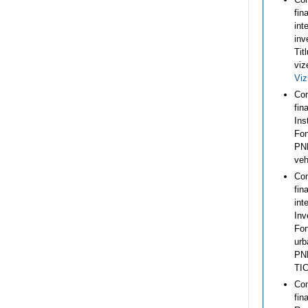
fin
int
inv
Tit
viz
Viz
Com
fin
Ins
Fon
PNR
veh
Com
fin
int
Inv
Fon
urb
PNR
TIC
Com
fin