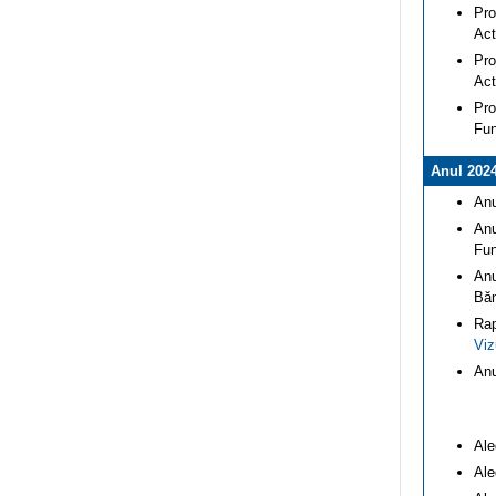
Pro
Act
Pro
Act
Pro
Fun
Anul 202
Anu
Anu
Fun
Anu
Băn
Rap
Viz
Anu
Ale
Ale