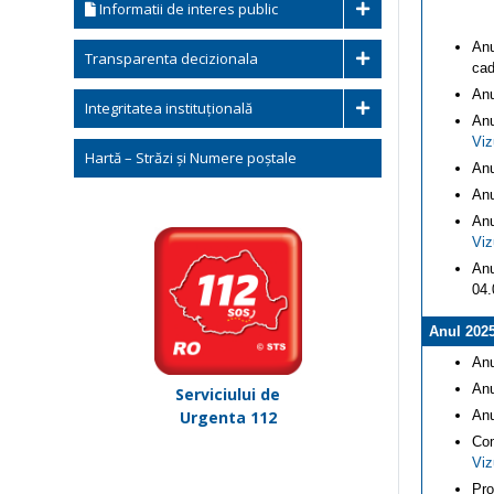
Informatii de interes public
Anu
Transparenta decizionala
cad
Anu
Integritatea instituțională
Anu
Viz
Hartă – Străzi și Numere poștale
Anu
Anu
Anu
Viz
Anu
04.
Anul 202
Anu
Anu
Serviciului de
Urgenta 112
Anu
Com
Viz
Pro