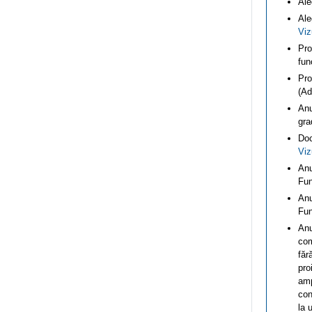
Ale
Ale
Viz
Pro
fun
Pro
(Ad
Anu
gra
Doc
Viz
Anu
Fun
Anu
Fun
Anu
com
făr
pro
amp
con
la 