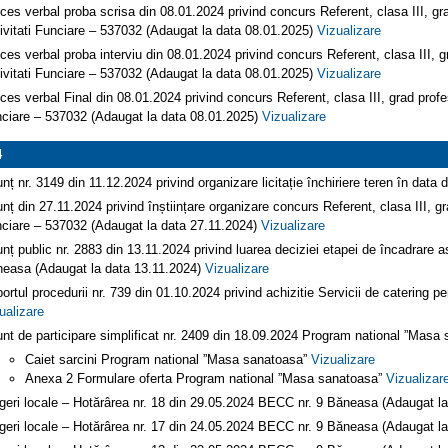
ces verbal proba scrisa din 08.01.2024 privind concurs Referent, clasa III, gr
ivitati Funciare – 537032 (Adaugat la data 08.01.2025)
Vizualizare
ces verbal proba interviu din 08.01.2024 privind concurs Referent, clasa III, g
ivitati Funciare – 537032 (Adaugat la data 08.01.2025)
Vizualizare
ces verbal Final din 08.01.2024 privind concurs Referent, clasa III, grad profe
ciare – 537032 (Adaugat la data 08.01.2025)
Vizualizare
4
nț nr. 3149 din 11.12.2024 privind organizare licitație închiriere teren în dat
nț din 27.11.2024 privind înștiințare organizare concurs Referent, clasa III, gr
ciare – 537032 (Adaugat la data 27.11.2024)
Vizualizare
nț public nr. 2883 din 13.11.2024 privind luarea deciziei etapei de încadrare a
easa (Adaugat la data 13.11.2024)
Vizualizare
ortul procedurii nr. 739 din 01.10.2024 privind achizitie Servicii de catering
ualizare
nt de participare simplificat nr. 2409 din 18.09.2024 Program national ”Masa
Caiet sarcini Program national ”Masa sanatoasa”
Vizualizare
Anexa 2 Formulare oferta Program national ”Masa sanatoasa”
Vizualizar
geri locale – Hotărârea nr. 18 din 29.05.2024 BECC nr. 9 Băneasa (Adaugat l
geri locale – Hotărârea nr. 17 din 24.05.2024 BECC nr. 9 Băneasa (Adaugat l