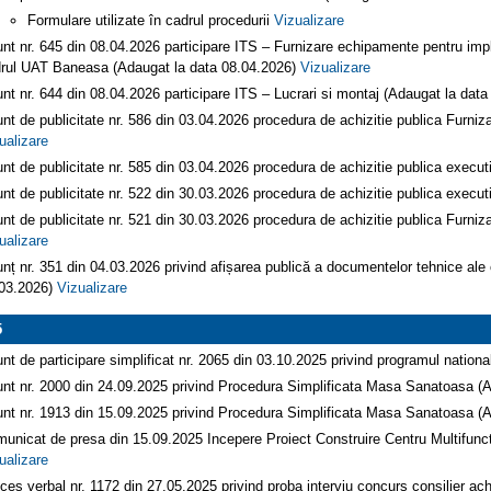
Formulare utilizate în cadrul procedurii
Vizualizare
nt nr. 645 din 08.04.2026 participare ITS – Furnizare echipamente pentru imple
rul UAT Baneasa (Adaugat la data 08.04.2026)
Vizualizare
nt nr. 644 din 08.04.2026 participare ITS – Lucrari si montaj (Adaugat la dat
nt de publicitate nr. 586 din 03.04.2026 procedura de achizitie publica Furni
ualizare
nt de publicitate nr. 585 din 03.04.2026 procedura de achizitie publica execut
nt de publicitate nr. 522 din 30.03.2026 procedura de achizitie publica execut
nt de publicitate nr. 521 din 30.03.2026 procedura de achizitie publica Furni
ualizare
nț nr. 351 din 04.03.2026 privind afișarea publică a documentelor tehnice ale 
03.2026)
Vizualizare
5
nt de participare simplificat nr. 2065 din 03.10.2025 privind programul nati
nt nr. 2000 din 24.09.2025 privind Procedura Simplificata Masa Sanatoasa (
nt nr. 1913 din 15.09.2025 privind Procedura Simplificata Masa Sanatoasa (
unicat de presa din 15.09.2025 Incepere Proiect Construire Centru Multifun
ualizare
ces verbal nr. 1172 din 27.05.2025 privind proba interviu concurs consilier ach