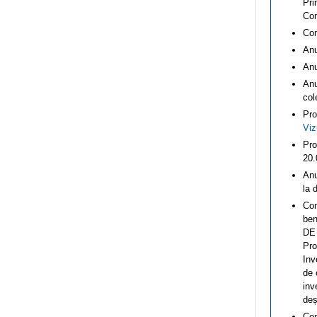
Pri
Com
Com
Anu
Anu
Anu
col
Pro
Viz
Pro
20.
Anu
la 
Com
ben
DE
Pro
Inv
de 
inv
deș
Com