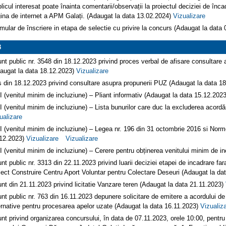
licul interesat poate înainta comentarii/observații la proiectul deciziei de înca
ina de internet a APM Galați. (Adaugat la data 13.02.2024)
Vizualizare
mular de înscriere in etapa de selectie cu privire la concurs (Adaugat la data
3
nt public nr. 3548 din 18.12.2023 privind proces verbal de afisare consultar
augat la data 18.12.2023)
Vizualizare
s din 18.12.2023 privind consultare asupra propunerii PUZ (Adaugat la data 1
 (venitul minim de incluziune) – Pliant informativ (Adaugat la data 15.12.202
 (venitul minim de incluziune) – Lista bunurilor care duc la excluderea acordă
ualizare
 (venitul minim de incluziune) – Legea nr. 196 din 31 octombrie 2016 si Nor
12.2023)
Vizualizare
Vizualizare
 (venitul minim de incluziune) – Cerere pentru obținerea venitului minim de i
nt public nr. 3313 din 22.11.2023 privind luarii deciziei etapei de incadrare f
iect Construire Centru Aport Voluntar pentru Colectare Deseuri (Adaugat la d
nt din 21.11.2023 privind licitatie Vanzare teren (Adaugat la data 21.11.2023)
nt public nr. 763 din 16.11.2023 depunere solicitare de emitere a acordului de 
ernative pentru procesarea apelor uzate (Adaugat la data 16.11.2023)
Vizualiz
nt privind organizarea concursului, în data de 07.11.2023, orele 10:00, pentru