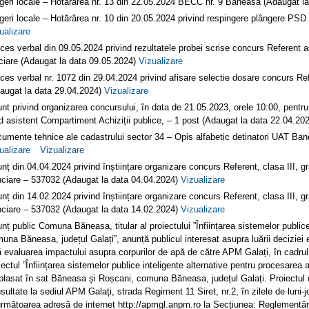
geri locale – Hotărârea nr. 13 din 22.05.2024 BECC nr. 9 Băneasa (Adaugat l
geri locale – Hotărârea nr. 10 din 20.05.2024 privind respingere plângere PS
ualizare
ces verbal din 09.05.2024 privind rezultatele probei scrise concurs Referent as
ciare (Adaugat la data 09.05.2024)
Vizualizare
ces verbal nr. 1072 din 29.04.2024 privind afisare selectie dosare concurs Ref
augat la data 29.04.2024)
Vizualizare
nt privind organizarea concursului, în data de 21.05.2023, orele 10:00, pentru 
d asistent Compartiment Achiziții publice, – 1 post (Adaugat la data 22.04.20
umente tehnice ale cadastrului sector 34 – Opis alfabetic detinatori UAT Ban
ualizare
Vizualizare
nț din 04.04.2024 privind înștiințare organizare concurs Referent, clasa III, gr
ciare – 537032 (Adaugat la data 04.04.2024)
Vizualizare
nț din 14.02.2024 privind înștiințare organizare concurs Referent, clasa III, gr
ciare – 537032 (Adaugat la data 14.02.2024)
Vizualizare
nț public Comuna Băneasa, titular al proiectului ”Înființarea sistemelor publice
una Băneasa, județul Galați”, anunță publicul interesat asupra luării deciziei 
ă evaluarea impactului asupra corpurilor de apă de către APM Galați, în cadrul
iectul ”Înființarea sistemelor publice inteligente alternative pentru procesarea
lasat în sat Băneasa și Roșcani, comuna Băneasa, județul Galați. Proiectul d
sultate la sediul APM Galați, strada Regiment 11 Siret, nr.2, în zilele de luni-j
următoarea adresă de internet http://apmgl.anpm.ro la Secțiunea: Reglementă