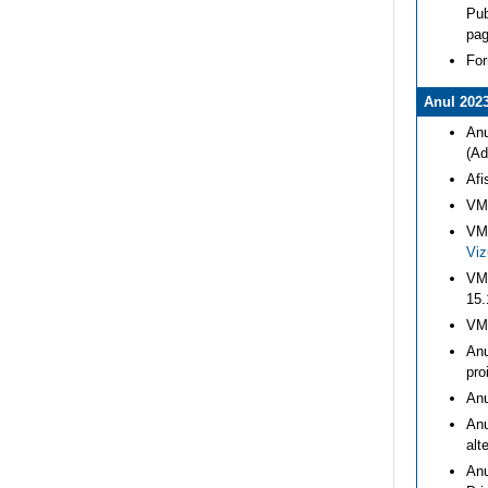
Pub
pag
For
Anul 202
Anu
(Ad
Afi
VMI
VMI
Viz
VMI
15.
VMI
Anu
pro
Anu
Anu
alt
Anu