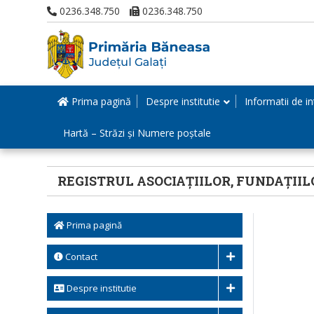
0236.348.750
0236.348.750
Prima pagină
Despre institutie
Informatii de in
Hartă – Străzi și Numere poștale
REGISTRUL ASOCIAȚIILOR, FUNDAȚIILO
Prima pagină
Contact
Despre institutie