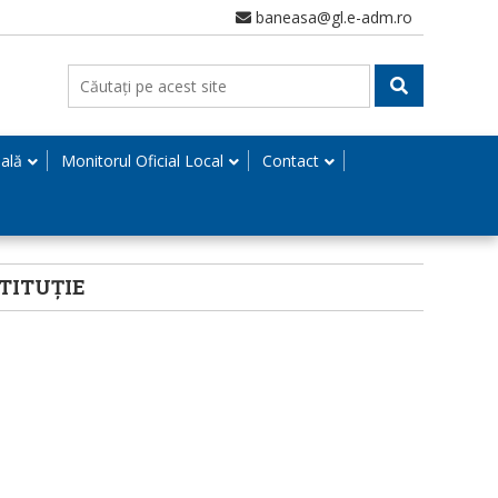
baneasa@gl.e-adm.ro
nală
Monitorul Oficial Local
Contact
STITUȚIE