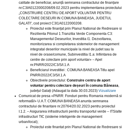
calitate de beneficiar, anunță semnarea contractului de finanțare
nr.C3IA0122000208/09.02.2023 pentru implementarea proiectului
„CONSTRUIRE CENTRU DE APORT VOLUNTAR PENTRU
COLECTARE DESEURI IN COMUNA BANEASA, JUDETUL
GALATI”, cod proiect C3I1A0122000208.
Proiectul este finanțat prin Planul National de Redresare si
Rezilienta Pilonul 1.Tranzitia Verde Componenta C3:
Managementul Deseurilor, Investitia I1. Dezvoltarea,
monitorizarea si completarea sistemelor de management
integratal deserilor municipale la nivel de judet sau la
nivel de orase/comune, Subinvestitia I1.a: Infiintarea de
centre de colectare prin aport voluntar» – Apel
nr.PNRR/2022/C3/S/I.1.A
Beneficiarul investitiei : COMUNA BANEASA Titlu apel
PNRR/2022/C3/S/I.1.A
Obiectivele proiectului:
Construire centru de aport
voluntar pentru colectare deșeuri în comuna Băneasa
,
județul Galați (Adaugat la data 30.03.2023)
Vizualizare
Comunicat de presa «PNRR: Fonduri pentru Romania modernă si
reformată!» U.A.T. COMUNA BANEASA anunta semnarea
contractului de finantare nr.20764/20.02.2023 pentru proiectul
I.1.2. – Asigurarea infrastructurii pentru transportul verde – ITS/alte
infrastructuri TIC (sisteme inteligente de management
urban/local);
Proiectul este finantat prin Planul National de Redresare si