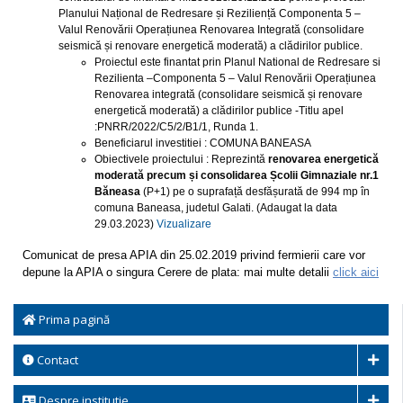
Planului Național de Redresare și Reziliență Componenta 5 –
Valul Renovării Operațiunea Renovarea Integrată (consolidare
seismică și renovare energetică moderată) a clădirilor publice.
Proiectul este finantat prin Planul National de Redresare si
Rezilienta –Componenta 5 – Valul Renovării Operațiunea
Renovarea integrată (consolidare seismică și renovare
energetică moderată) a clădirilor publice -Titlu apel
:PNRR/2022/C5/2/B1/1, Runda 1.
Beneficiarul investitiei : COMUNA BANEASA
Obiectivele proiectului : Reprezintă
renovarea energetică
moderată precum și consolidarea Școlii Gimnaziale nr.1
Băneasa
(P+1) pe o suprafață desfășurată de 994 mp în
comuna Baneasa, judetul Galati. (Adaugat la data
29.03.2023)
Vizualizare
Comunicat de presa APIA din 25.02.2019 privind fermierii care vor
depune la APIA o singura Cerere de plata: mai multe detalii
click aici
Prima pagină
Contact
Despre institutie