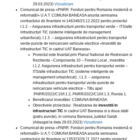
29.03.2023)
Vizualizare
Comunicat de presa «PNRR: Fonduri pentru Romania modernă si
reformată!» U.A.T. COMUNA BANEASA anunta semnarea
contractului de finantare nr.146348/23.12.2022 pentru proiectul
I.1.2. – Asigurarea infrastructurii pentru transportul verde – ITS/alte
infrastructuri TIC (sisteme inteligente de management
urban/local); I.1.3. – asigurarea infrastructurii pentru transportul
verde-puncte de reincarcare vehicule electrice «Investitii de
infrastructuri TIC in cadrul UAT Baneasa».
Proiectul este finantat prin Planul National de Redresare si
Rezilienta –Componenta 10 – Fondul Local , investitia
I.1.2. Asigurarea infrastructurii pentru transportul verde –
ITS/alte infrastructuri TIC (sisteme inteligente de
management urban/local) ; I.1.3. – asigurarea
infrastructurii pentru transportul verde-puncte de
reincarcare vehicule electrice – Titlu apel
:PNRR/2022/C10/I.1.2, PNRR/2022/C10/I.1.3, Runda 1.
Beneficiarul investitiei: COMUNA BANEASA
Obiectivele proiectului : Realizarea de
investitii in
infrastructuri TIC
in cadrul UAT Baneasa si a doua statii
(patru puncte), in comuna Baneasa, judetul Galati.
(Adaugat la data 29.03.2023)
Vizualizare
Comunicat de presa «PNRR: Fonduri pentru Romania modernă si
reformată!» U.A.T. COMUNA BANEASA anunta semnarea
contractului de finantare nr.135323/29.11.2022 pentru proiectul