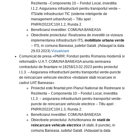
Rezilienta –Componenta 10 – Fondul Local, investitia
I.1.2. Asigurarea infrastructurii pentru transportul verde –
ITS/alte infrastructuri TIC (sisteme inteligente de
management urban/local) – Titlu apel :
PNRR/2022/C10/I.1.2, Runda 2.
Beneficiarul investitiei: COMUNA BANEASA
Obiectivele proiectului: Realizarea de investitii ce vizeaza
implementarea infrastructurii ITS,
mobilitate urbana verde
– ITS, in comuna Baneasa, judetul Galati. (Adaugat la data
29.03.2023)
Vizualizare
Comunicat de presa «PNRR: Fonduri pentru Romania modernă si
reformată!» U.A.T. COMUNA BANEASA anunta semnarea
contractului de finantare nr.18258/13.02.2023 pentru proiectul
I.1.3. – Asigurarea infrastructurii pentru transportul verde-puncte
de reincarcare vehicule electrice «Instalare statii incarcare in
cadrul UAT Baneasa».
Proiectul este finantat prin Planul National de Redresare si
Rezilienta – Componenta 10 – Fondul Local, investitia
I.1.3. – asigurarea infrastructurii pentru transportul verde-
puncte de reincarcare vehicule electrice – Titlu apel :
PNRR/2022/C10/I.1.3, Runda 2.
Beneficiarul investitiei: COMUNA BANEASA
Obiectivele proiectului: Achizitionarea de
statii de
reincarcare vehicule electrice
(4 statii, 8 puncte), in
comuna Baneasa, judetul Galati. (Adaugat la data