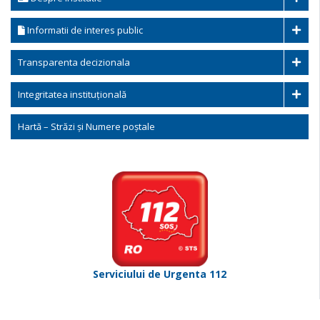
Informatii de interes public
Transparenta decizionala
Integritatea instituțională
Hartă – Străzi și Numere poștale
Serviciului de Urgenta 112