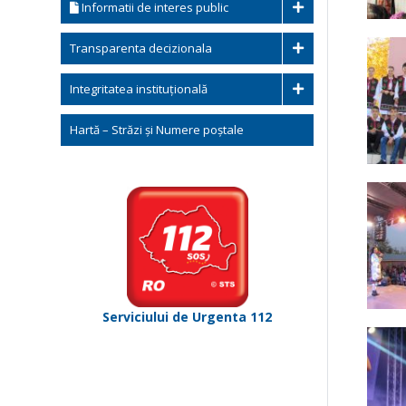
Informatii de interes public
Transparenta decizionala
Integritatea instituțională
Hartă – Străzi și Numere poștale
Serviciului de Urgenta 112