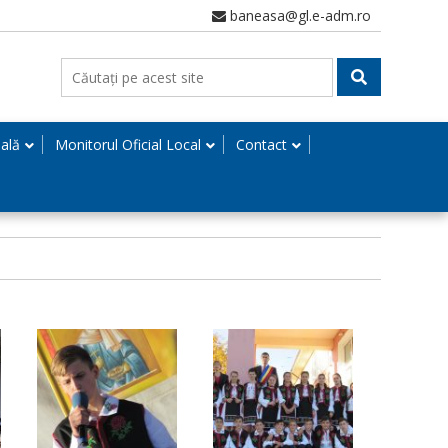
baneasa@gl.e-adm.ro
nală
Monitorul Oficial Local
Contact