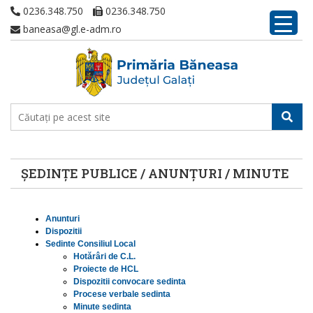
0236.348.750
0236.348.750
baneasa@gl.e-adm.ro
ȘEDINȚE PUBLICE / ANUNȚURI / MINUTE
Anunturi
Dispozitii
Sedinte Consiliul Local
Hotărâri de C.L.
Proiecte de HCL
Dispozitii convocare sedinta
Procese verbale sedinta
Minute sedinta