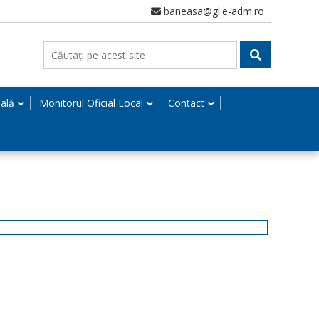
baneasa@gl.e-adm.ro
nală
Monitorul Oficial Local
Contact