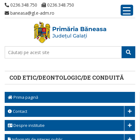
0236.348.750
0236.348.750
baneasa@gl.e-adm.ro
COD ETIC/DEONTOLOGIC/DE CONDUITĂ
Prima pagină
Contact
Despre institutie
Informatii de interes public