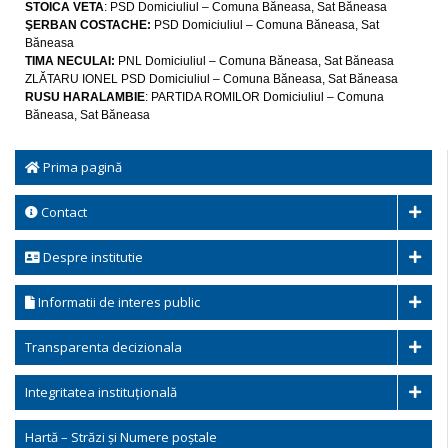
STOICA VETA
: PSD Domiciuliul – Comuna Băneasa, Sat Băneasa
ŞERBAN COSTACHE:
PSD Domiciuliul – Comuna Băneasa, Sat
Băneasa
TIMA NECULAI:
PNL Domiciuliul – Comuna Băneasa, Sat Băneasa
ZLĂTARU IONEL PSD Domiciuliul – Comuna Băneasa, Sat Băneasa
RUSU HARALAMBIE
: PARTIDA ROMILOR Domiciuliul – Comuna
Băneasa, Sat Băneasa
Prima pagină
Contact
Despre institutie
Informatii de interes public
Transparenta decizionala
Integritatea instituțională
Hartă – Străzi și Numere poștale