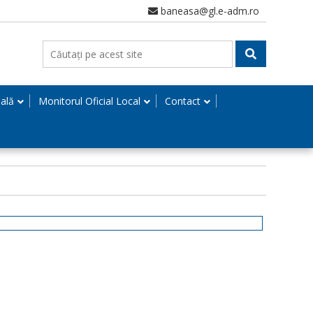
baneasa@gl.e-adm.ro
nală
Monitorul Oficial Local
Contact