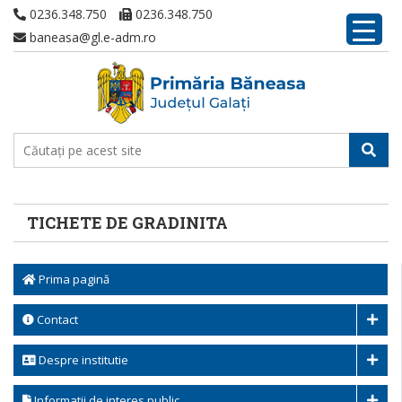
0236.348.750
0236.348.750
baneasa@gl.e-adm.ro
TICHETE DE GRADINITA
Prima pagină
Contact
Despre institutie
Informatii de interes public