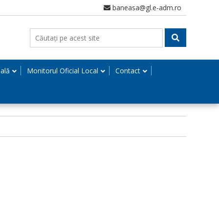
baneasa@gl.e-adm.ro
nală
Monitorul Oficial Local
Contact