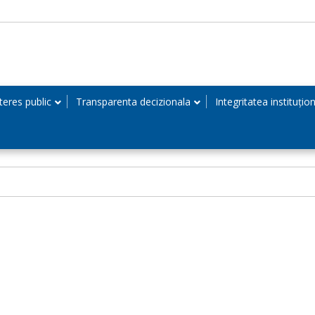
teres public
Transparenta decizionala
Integritatea instituțio